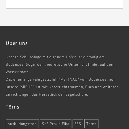
Über uns
Unsere Schulanlage mit eigenem Hafen ist einmalig am
Bodensee. Sogar der theoretische Unterricht findet auf dem
Wasser statt.
Das ehemalige Fahrgastschiff “METTNAU” vom Bodensee, nun
unsere “ARCHE”, ist mit Unterrichtsräumen, Büro und weiteren
Einrichtungen das Herzstück der Segelschule.
Törns
Ausbildungstörn
SKS Praxis Elba
SSS
Törns