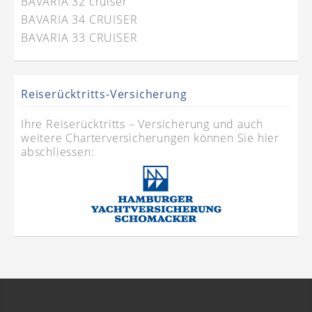
BAVARIA 32 cruiser
BAVARIA 34 CRUISER
BAVARIA 33 CRUISER
Reiserücktritts-Versicherung
Ihre Reiserücktritts – Versicherung und auch
weitere Charterversicherungen können Sie hier
abschliessen: