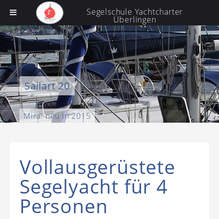
Segelschule Yachtcharter
Überlingen
Sailart 20
Mira: neu in 2015
Vollausgerüstete
Segelyacht für 4
Personen