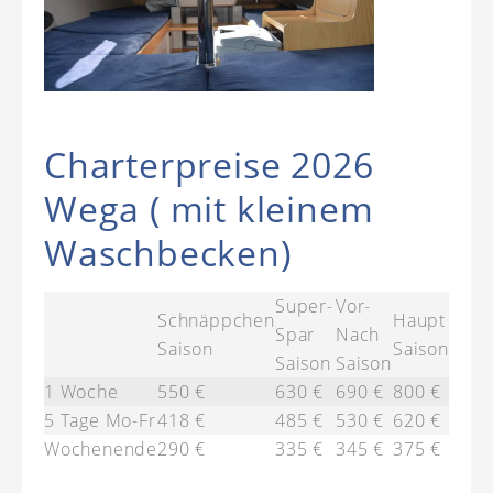
Charterpreise 2026
Wega ( mit kleinem
Waschbecken)
Super-
Vor-
Schnäppchen
Haupt
Spar
Nach
Saison
Saison
Saison
Saison
1 Woche
550 €
630 €
690 €
800 €
5 Tage Mo-Fr
418 €
485 €
530 €
620 €
Wochenende
290 €
335 €
345 €
375 €